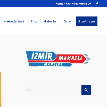
Hemen Ara: 0 533 019 53 20
Hizmetlerimiz
Blog
Haberler
Galeri
Bize Ulaşın