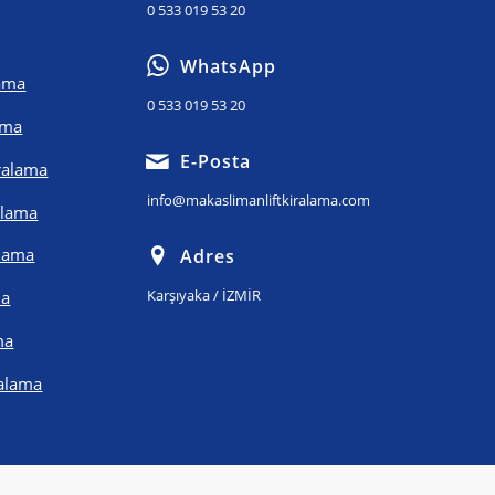
0 533 019 53 20
WhatsApp
lama
0 533 019 53 20
ama
E-Posta
iralama
info@makaslimanliftkiralama.com
alama
alama
Adres
Karşıyaka / İZMİR
ma
ma
ralama