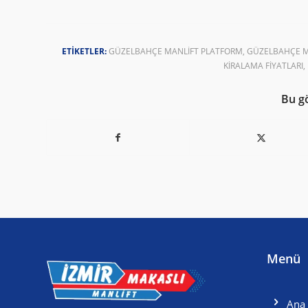
ETIKETLER:
GÜZELBAHÇE MANLIFT PLATFORM
,
GÜZELBAHÇE M
KIRALAMA FIYATLARI
,
Bu g
Menü
Ana 