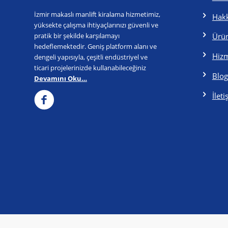
İzmir makaslı manlift kiralama hizmetimiz,
Hak
yüksekte çalışma ihtiyaçlarınızı güvenli ve
pratik bir şekilde karşılamayı
Ürün
hedeflemektedir. Geniş platform alanı ve
Hizm
dengeli yapısıyla, çeşitli endüstriyel ve
ticari projelerinizde kullanabileceğiniz
Blog
Devamını Oku…
İlet