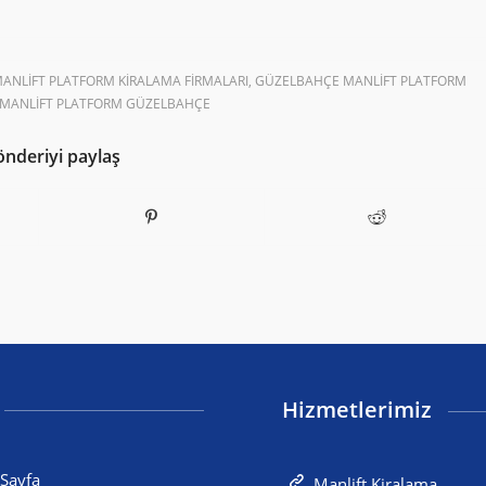
ANLIFT PLATFORM KIRALAMA FIRMALARI
,
GÜZELBAHÇE MANLIFT PLATFORM
MANLIFT PLATFORM GÜZELBAHÇE
önderiyi paylaş
Hizmetlerimiz
Sayfa
Manlift Kiralama