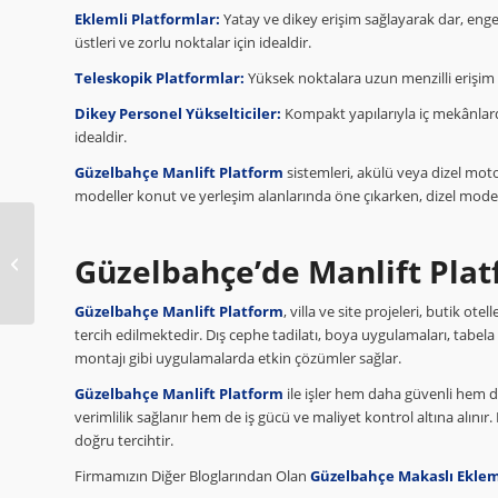
Eklemli Platformlar:
Yatay ve dikey erişim sağlayarak dar, engel
üstleri ve zorlu noktalar için idealdir.
Teleskopik Platformlar:
Yüksek noktalara uzun menzilli erişim s
Dikey Personel Yükselticiler:
Kompakt yapılarıyla iç mekânlarda
idealdir.
Güzelbahçe Manlift Platform
sistemleri, akülü veya dizel moto
modeller konut ve yerleşim alanlarında öne çıkarken, dizel mode
Güzelbahçe Manlift
Güzelbahçe’de Manlift Plat
Kiralama
Güzelbahçe Manlift Platform
, villa ve site projeleri, butik ot
tercih edilmektedir. Dış cephe tadilatı, boya uygulamaları, tabel
montajı gibi uygulamalarda etkin çözümler sağlar.
Güzelbahçe Manlift Platform
ile işler hem daha güvenli hem 
verimlilik sağlanır hem de iş gücü ve maliyet kontrol altına alınır
doğru tercihtir.
Firmamızın Diğer Bloglarından Olan
Güzelbahçe Makaslı Eklem