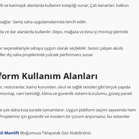
li ve karmaşık alanlarda kullanım kolaylığı sunar. Çatı kenarları, balkon
ağlar. Geniş saha uygulamalarında tercih edilir.
 ve dar alanlarda kullanılır. Depo, mağaza ve bina içi montaj işlerinde
r seçenekleriyle sahaya uygun olarak seçilebilir. Sessiz çalışan akülü
ller dış saha projelerinde yüksek performans sunar.
form Kullanım Alanları
eller, restoranlar, kamu kurumları, okul ve sağlık tesisleri gibi birçok yapıda
a montajı, cam temizliği, klima ve güvenlik sistemi kurulumu, güneş paneli
de çok daha kısa sürede tamamlanır. Uygun platform seçimi sayesinde hem
. Projeleriniz için güvenilir ve modern bir çözüm arıyorsanız, bu sistemler
li Manlift
Bloğumuza Tıklayarak Göz Atabilirsiniz.