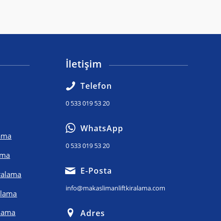
İletişim
Telefon
0 533 019 53 20
WhatsApp
lama
0 533 019 53 20
ama
E-Posta
iralama
info@makaslimanliftkiralama.com
alama
alama
Adres