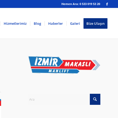
Hemen Ara: 0 533 019 53 20
Hizmetlerimiz
Blog
Haberler
Galeri
Bize Ulaşın