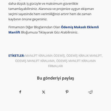
daha düşük iş gücüyle ve maksimum güvenlikle
tamamlayabilirsiniz. Alanınıza ve projenize uygun ekipman
seçimi sayesinde hem verimliliğinizi artırır hem de zaman
kaybının önüne geçersiniz.
Firmamızın Diğer Bloglarından Olan
Ödemiş Makaslı Eklemli
Manlift
Bloğumuza Tıklayarak Göz Atabilirsiniz.
ETIKETLER:
MANLIFT KIRALAMA ÖDEMIŞ
,
ÖDEMIŞ KIRALIK MANLIFT
,
ÖDEMIŞ MANLIFT KIRALAMA
,
ÖDEMIŞ MANLIFT KIRALAMA
FIRMALARI
Bu gönderiyi paylaş