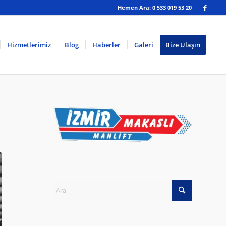
Hemen Ara: 0 533 019 53 20
Hizmetlerimiz
Blog
Haberler
Galeri
Bize Ulaşın