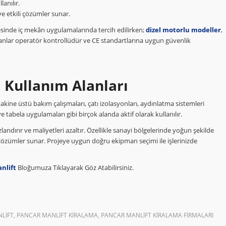
lanılır.
ve etkili çözümler sunar.
yesinde iç mekân uygulamalarında tercih edilirken;
dizel motorlu modeller
,
anlar operatör kontrollüdür ve CE standartlarına uygun güvenlik
 Kullanım Alanları
makine üstü bakım çalışmaları, çatı izolasyonları, aydınlatma sistemleri
tabela uygulamaları gibi birçok alanda aktif olarak kullanılır.
hızlandırır ve maliyetleri azaltır. Özellikle sanayi bölgelerinde yoğun şekilde
 çözümler sunar. Projeye uygun doğru ekipman seçimi ile işlerinizde
nlift
Bloğumuza Tıklayarak Göz Atabilirsiniz.
NLIFT
,
PANCAR MANLIFT KIRALAMA
,
PANCAR MANLIFT KIRALAMA FIRMALARI