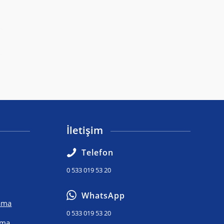
İletişim
Telefon
0 533 019 53 20
WhatsApp
lama
0 533 019 53 20
ama