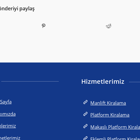
önderiyi paylaş
Hizmetlerimiz
Sayfa
Manlift Kiralama
kımızda
Platform Kiralama
lerimiz
Makaslı Platform Kira
etlerimiz
Eklemli Platform Kiral