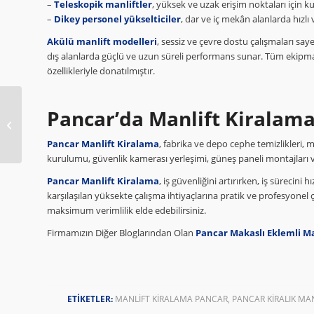
–
Teleskopik manliftler
, yüksek ve uzak erişim noktaları için kul
–
Dikey personel yükselticiler
, dar ve iç mekân alanlarda hızlı 
Akülü manlift modelleri
, sessiz ve çevre dostu çalışmaları sa
dış alanlarda güçlü ve uzun süreli performans sunar. Tüm ekipm
özellikleriyle donatılmıştır.
Pancar’da Manlift Kiralama
Bornova Makaslı
Eklemli Manlift
Pancar Manlift Kiralama
, fabrika ve depo cephe temizlikleri, 
kurulumu, güvenlik kamerası yerleşimi, güneş paneli montajları ve 
Pancar Manlift Kiralama
, iş güvenliğini artırırken, iş sürecini 
karşılaşılan yüksekte çalışma ihtiyaçlarına pratik ve profesyonel
maksimum verimlilik elde edebilirsiniz.
Firmamızın Diğer Bloglarından Olan
Pancar Makaslı Eklemli Ma
ETIKETLER:
MANLIFT KIRALAMA PANCAR
,
PANCAR KIRALIK MA