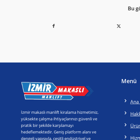
Bu g
Menü
Ana 
İzmir makaslı manlift kiralama hizmetimiz,
Hak
yüksekte çalışma ihtiyaçlarınızı güvenli ve
pratik bir şekilde karşılamayı
Ürün
hedeflemektedir. Geniş platform alanı ve
Hizm
dengeli yapısıyla, çeşitli endüstriyel ve