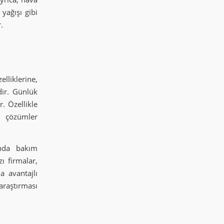
yağışı gibi
.
elliklerine,
dir. Günlük
r. Özellikle
k çözümler
ında bakım
ı firmalar,
a avantajlı
araştırması