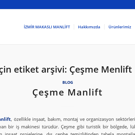
İZMİR MAKASLI MANLİFT
Hakkımızda
Ürünlerimiz
in etiket arşivi:
Çeşme Menlift F
BLOG
Çeşme Manlift
nlift
, özellikle inşaat, bakım, montaj ve organizasyon sektörle
an bir iş makinesi türüdür. Çeşme gibi turistik bir bölgede, lük
 inşaat projelerine, dış cephe temizliğinden tabela montajl