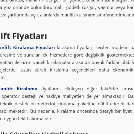
da göz önünde bulundurulmalı; şiddetli rüzgar, yağmur veya kar 
a şartlarında açık alanlarda manlift kullanımı sınırlandırılmalıdır
ft Fiyatları
lift Kiralama Fiyatları
kiralama fiyatları, seçilen modelin öz
üresine ve sunulan ek hizmetlere göre değişiklik göstermekte
yatları ile uzun vadeli kiralamalar arasında büyük farklar olabili
jelerde, uzun süreli kiralama seçenekleri daha ekonomi
ır.
nlift Kiralama
fiyatlarını etkileyen diğer faktörler aras
, operatör desteği ve nakliye maliyetleri de yer almaktadır. Baz
eknik destek hizmetlerini kiralama paketine dâhil ederek dah
unabilmektedir. Bu nedenle, kiralama öncesinde detaylı bir fiyat 
n uygun teklif alınmalıdır.