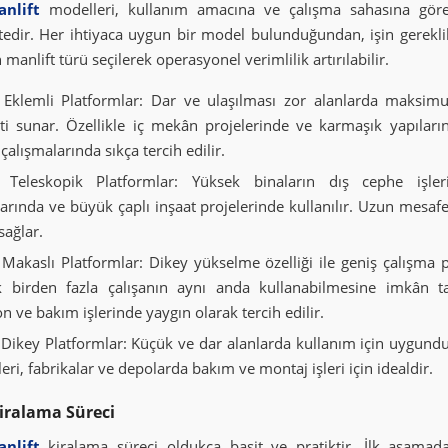
nlift
modelleri, kullanım amacına ve çalışma sahasına göre 
edir. Her ihtiyaca uygun bir model bulunduğundan, işin gereklil
manlift türü seçilerek operasyonel verimlilik artırılabilir.
 Eklemli Platformlar: Dar ve ulaşılması zor alanlarda maksi
eti sunar. Özellikle iç mekân projelerinde ve karmaşık yapılar
alışmalarında sıkça tercih edilir.
t Teleskopik Platformlar: Yüksek binaların dış cephe işle
arında ve büyük çaplı inşaat projelerinde kullanılır. Uzun mesafe
sağlar.
 Makaslı Platformlar: Dikey yükselme özelliği ile geniş çalışma p
 birden fazla çalışanın aynı anda kullanabilmesine imkân ta
n ve bakım işlerinde yaygın olarak tercih edilir.
 Dikey Platformlar: Küçük ve dar alanlarda kullanım için uygundur
eri, fabrikalar ve depolarda bakım ve montaj işleri için idealdir.
iralama Süreci
nlift
kiralama süreci oldukça basit ve pratiktir. İlk aşamad