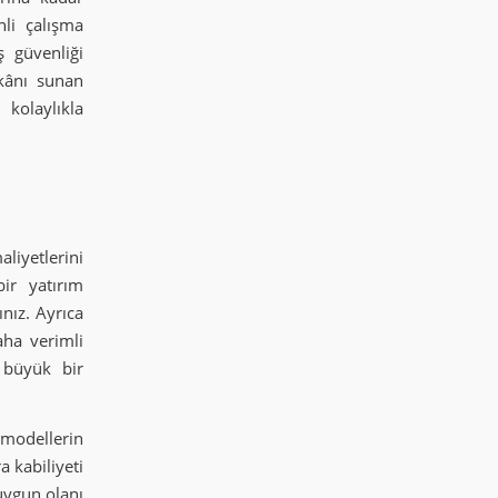
nli çalışma
 güvenliği
mkânı sunan
 kolaylıkla
aliyetlerini
ir yatırım
nız. Ayrıca
aha verimli
n büyük bir
i modellerin
a kabiliyeti
uygun olanı