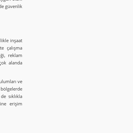
de güvenlik
likle inşaat
te çalışma
iği, reklam
rçok alanda
rulumları ve
bölgelerde
de sıklıkla
rine erişim