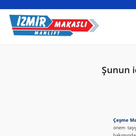
Şunun iç
Çeşme Ma
önem taşıy
bakımından