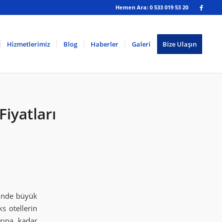
Hemen Ara: 0 533 019 53 20
Hizmetlerimiz
Blog
Haberler
Galeri
Bize Ulaşın
iyatları
rinde büyük
s otellerin
arına kadar