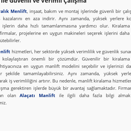
 ile Güvenli ve Verimli Çalışma
alık Menlift
, inşaat, bakım ve montaj işlerinde güvenli bir çal
ş kazalarını en aza indirir. Aynı zamanda, yüksek yerlere ko
k işlerin daha hızlı tamamlanmasına yardımcı olur. Kiralama 
firmalar, projelerine en uygun makineleri seçerek işlerini daha 
ütebilirler.
nlift
hizmetleri, her sektörde yüksek verimlilik ve güvenlik suna
i kolaylaştıran önemli bir çözümdür. Güvenilir bir kiralama
 ihtiyacınıza en uygun manlift modelini seçebilir ve işlerinizi da
ir şekilde tamamlayabilirsiniz. Aynı zamanda, yüksek yerle
arak iş verimliliğini artırır. Bu nedenle, manlift kiralama hizmetler
ışma gerektiren işlerde büyük bir avantaj sağlamaktadır. Firma
ndan olan
Alaçatı Manlift
ile ilgili daha fazla bilgi almak
niz.