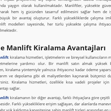
nda yaygın olarak kullanılmaktadır. Manliftler, yüksekte güve
narak hem iş gücünden tasarruf edilmesini sağlar hem de iş
büyük bir avantaj oluşturur. Farklı yüksekliklerde çalışma i
nlift modelleri sayesinde, her türlü yüksekte çalışma ihtiyacı
ilmektedir.
 Manlift Kiralama Avantajları
nlift
kiralama hizmetleri, işletmelerin ve bireysel kullanıcıların m
etmelerine yardımcı olur. Bir manlift satın almak yüksek b
ken, kiralama yöntemiyle yalnızca ihtiyacınız kadar ödeme yaparsı
rım ve depolama gibi ek maliyetlerden kaçınarak bütçenizi d
irsiniz. Kiralama hizmetleri, özellikle kısa vadeli projeler içi
ntajı sağlar.
nlift
kiralamanın bir diğer avantajı, farklı ihtiyaçlara göre çeşitl
sidir. Farklı yüksekliklere erişim sağlayan, dar alanlarda manevr
ağır yük kaldırma kapasitesine sahip manlift türleri arasından en 