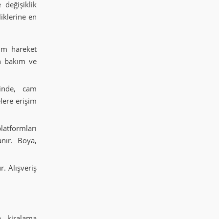
değişiklik
iklerine en
mum hareket
ın bakım ve
rinde, cam
lere erişim
latformları
nır. Boya,
. Alışveriş
a, kiralama