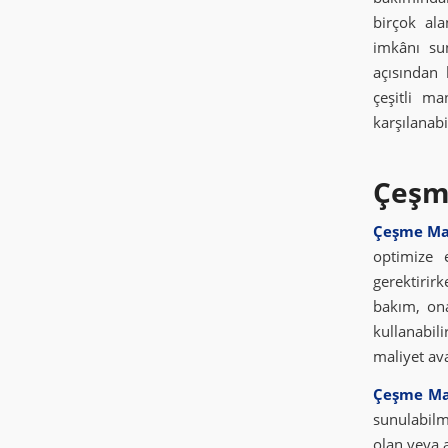
birçok ala
imkânı su
açısından 
çeşitli ma
karşılanab
Çeşme
Çeşme Ma
optimize 
gerektirir
bakım, ona
kullanabil
maliyet ava
Çeşme Ma
sunulabilme
olan veya 