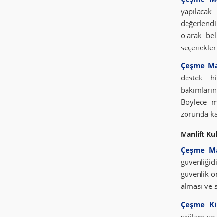
yapılacak
değerlendir
olarak bel
seçenekler
Çeşme Ma
destek hi
bakımların
Böylece m
zorunda k
Manlift Ku
Çeşme Ma
güvenliğid
güvenlik ön
alması ve s
Çeşme Kir
sağlam ve 