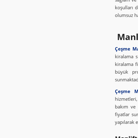
koşulları 
olumsuz hav
Manli
Çeşme Man
kiralama s
kiralama fi
büyük pro
sunmaktad
Çeşme Ma
hizmetleri
bakım ve t
fiyatlar s
yapılarak e