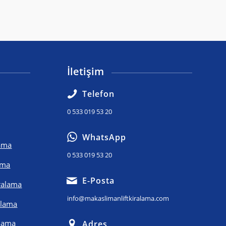
İletişim
Telefon
0 533 019 53 20
WhatsApp
lama
0 533 019 53 20
ama
E-Posta
iralama
info@makaslimanliftkiralama.com
alama
alama
Adres