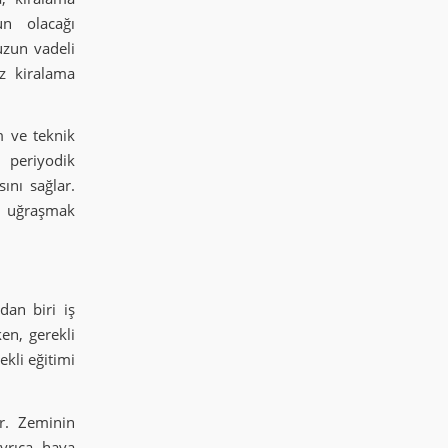
un olacağı
 uzun vadeli
üz kiralama
m ve teknik
 periyodik
ını sağlar.
e uğraşmak
dan biri iş
en, gerekli
ekli eğitimi
r. Zeminin
yrıca, hava