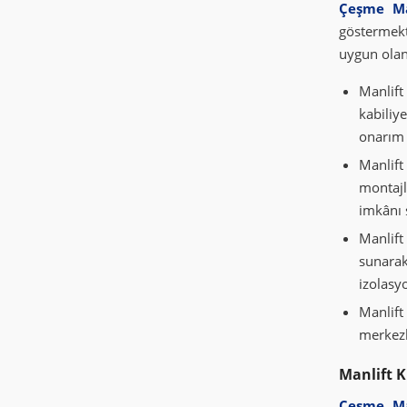
Çeşme Ma
göstermekt
uygun olan 
Manlift
kabiliy
onarım ç
Manlif
montajl
imkânı 
Manlift
sunarak
izolasyo
Manlift
merkezl
Manlift K
Çeşme Ma