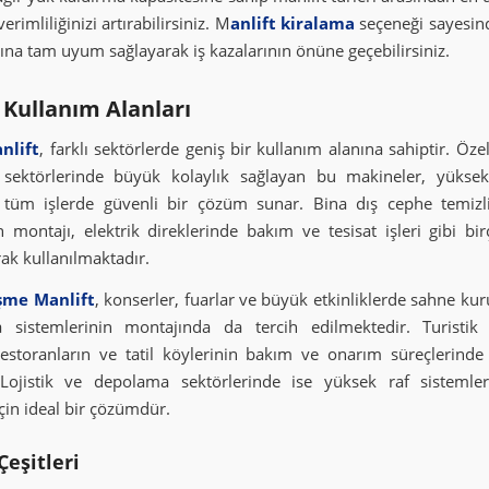
erimliliğinizi artırabilirsiniz. M
anlift kiralama
seçeneği sayesin
rına tam uyum sağlayarak iş kazalarının önüne geçebilirsiniz.
 Kullanım Alanları
nlift
, farklı sektörlerde geniş bir kullanım alanına sahiptir. Özel
sektörlerinde büyük kolaylık sağlayan bu makineler, yüksek
 tüm işlerde güvenli bir çözüm sunar. Bina dış cephe temizl
n montajı, elektrik direklerinde bakım ve tesisat işleri gibi bi
rak kullanılmaktadır.
şme Manlift
, konserler, fuarlar ve büyük etkinliklerde sahne ku
a sistemlerinin montajında da tercih edilmektedir. Turistik 
 restoranların ve tatil köylerinin bakım ve onarım süreçlerinde 
. Lojistik ve depolama sektörlerinde ise yüksek raf sistemle
çin ideal bir çözümdür.
Çeşitleri