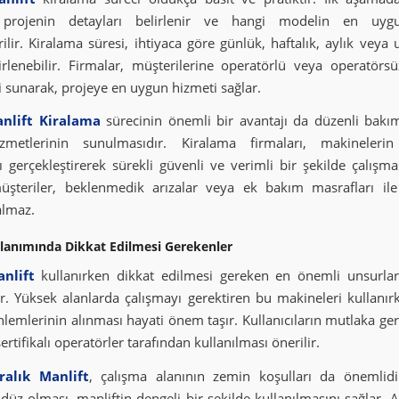
 projenin detayları belirlenir ve hangi modelin en uyg
ilir. Kiralama süresi, ihtiyaca göre günlük, haftalık, aylık veya
irlenebilir. Firmalar, müşterilerine operatörlü veya operatörs
i sunarak, projeye en uygun hizmeti sağlar.
nlift Kiralama
sürecinin önemli bir avantajı da düzenli bakı
zmetlerinin sunulmasıdır. Kiralama firmaları, makinelerin
ı gerçekleştirerek sürekli güvenli ve verimli bir şekilde çalışmas
üşteriler, beklenmedik arızalar veya ek bakım masrafları il
almaz.
llanımında Dikkat Edilmesi Gerekenler
nlift
kullanırken dikkat edilmesi gereken en önemli unsurlar
ir. Yüksek alanlarda çalışmayı gerektiren bu makineleri kullanırk
lemlerinin alınması hayati önem taşır. Kullanıcıların mutlaka ger
ertifikalı operatörler tarafından kullanılması önerilir.
alık Manlift
, çalışma alanının zemin koşulları da önemlidi
düz olması, manliftin dengeli bir şekilde kullanılmasını sağlar. A