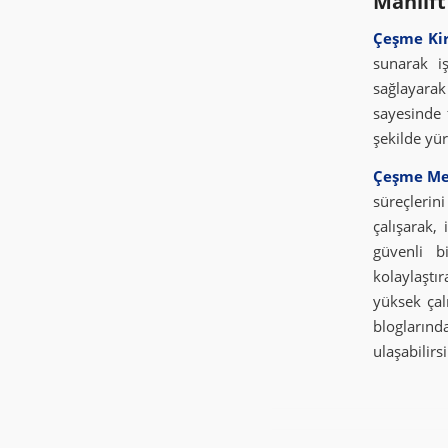
Manlift
Çeşme Kir
sunarak i
sağlayara
sayesinde 
şekilde yür
Çeşme Me
süreçlerin
çalışarak,
güvenli b
kolaylaştır
yüksek çal
blogları
ulaşabilirsi