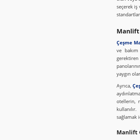
seçerek iş v
standartla
Manlift
Çeşme Ma
ve bakım 
gerektiren
panolarını
yaygın ola
Ayrıca,
Çe
aydınlatm
otellerin,
kullanılır
sağlamak i
Manlift 