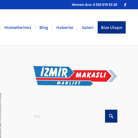
Hemen Ara: 0 533 019 53 20
Hizmetlerimiz
Blog
Haberler
Galeri
Bize Ulaşın