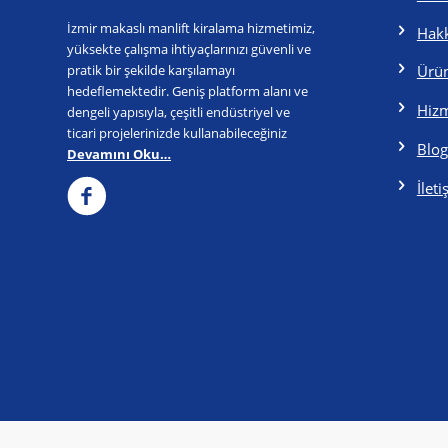
İzmir makaslı manlift kiralama hizmetimiz,
Hak
yüksekte çalışma ihtiyaçlarınızı güvenli ve
pratik bir şekilde karşılamayı
Ürün
hedeflemektedir. Geniş platform alanı ve
Hizm
dengeli yapısıyla, çeşitli endüstriyel ve
ticari projelerinizde kullanabileceğiniz
Blog
Devamını Oku…
İlet