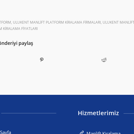
ATFORM
,
ULUKENT MANLIFT PLATFORM KIRALAMA FIRMALARI
,
ULUKENT MANLIF
 KIRALAMA FIYATLARI
önderiyi paylaş
Hizmetlerimiz
Sayfa
Manlift Kiralama