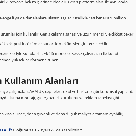
lik, boya ve bakım işlerinde idealdir. Geniş platform alanı ile aynı anda
engelli ya da dar alanlara ulaşım sağlar. Özellikle çatı kenarları, balkon
umlar için kullanılır. Geniş çalışma sahası ve uzun menziliyle dikkat çeker.
ksek, pratik çözümler sunar. İç mekân işler için tercih edilir.
çenekleriyle sunulabilir. Akülü modeller sessiz çalışmaları ile konut
elerinde yüksek performans sunar.
m Kullanım Alanları
elediye çalışmaları, AVM dış cepheleri, okul ve hastane gibi kurumsal yapılarda
 ve aydınlatma montajı, güneş paneli kurulumu ve reklam tabelası gibi
aha kısa sürede, daha güvenli ve daha düşük maliyetle tamamlayabilir,
anlift
Bloğumuza Tıklayarak Göz Atabilirsiniz.