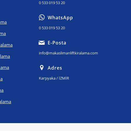
0 533 019 53 20
WhatsApp
lama
0 533 019 53 20
ama
E-Posta
iralama
info@makaslimanliftkiralama.com
alama
alama
Adres
Karşıyaka / İZMİR
ma
ma
ralama