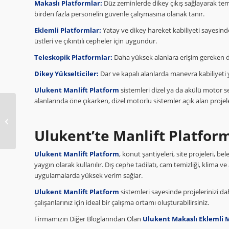
Makaslı Platformlar:
Düz zeminlerde dikey çıkış sağlayarak temiz
birden fazla personelin güvenle çalışmasına olanak tanır.
Eklemli Platformlar:
Yatay ve dikey hareket kabiliyeti sayesinde 
üstleri ve çıkıntılı cepheler için uygundur.
Teleskopik Platformlar:
Daha yüksek alanlara erişim gereken dur
Dikey Yükselticiler:
Dar ve kapalı alanlarda manevra kabiliyeti yü
Ulukent Manlift Platform
sistemleri dizel ya da akülü motor se
alanlarında öne çıkarken, dizel motorlu sistemler açık alan proj
Ulukent Manlift
Kiralama
Ulukent’te Manlift Platfor
Ulukent Manlift Platform
, konut şantiyeleri, site projeleri, b
yaygın olarak kullanılır. Dış cephe tadilatı, cam temizliği, klima
uygulamalarda yüksek verim sağlar.
Ulukent Manlift Platform
sistemleri sayesinde projelerinizi d
çalışanlarınız için ideal bir çalışma ortamı oluşturabilirsiniz.
Firmamızın Diğer Bloglarından Olan
Ulukent Makaslı Eklemli M