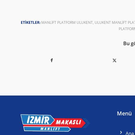
ETIKETLER:
MANLIFT PLATFORM ULUKENT
,
ULUKENT MANLIFT PL
PLATFORM
Bu g
Menü
Ana 