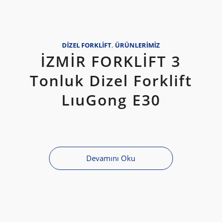
DIZEL FORKLIFT
,
ÜRÜNLERIMIZ
İZMİR FORKLİFT 3
Tonluk Dizel Forklift
LıuGong E30
Devamını Oku